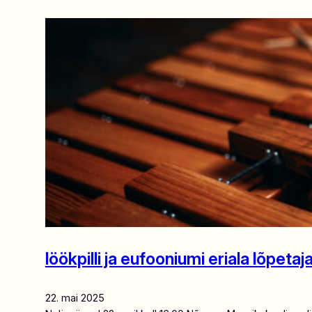
löökpilli ja eufooniumi eriala lõpe
22. mai 2025