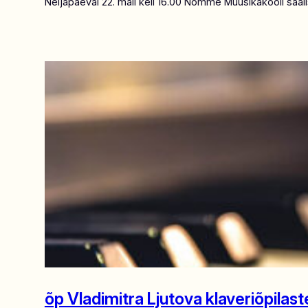
Neljapäeval 22. mail kell 16.00 Nõmme Muusikakooli saal
õp Vladimitra Ljutova klaveriõpil