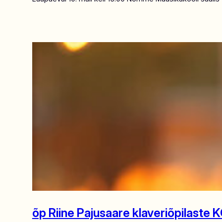
õp Riine Pajusaare klaveriõpilast