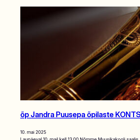
õp Jandra Puusepa õpilaste KONT
10. mai 2025
Laupäeval 10. mail kell 13.00 Nõmme Muusikakooli saalis