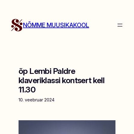
Liigu
sisu
juurde
NÕMME MUUSIKAKOOL
õp Lembi Paldre
klaveriklassi kontsert kell
11.30
10. veebruar 2024