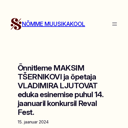
Liigu
sisu
juurde
NÕMME MUUSIKAKOOL
Õnnitleme MAKSIM
TŠERNIKOVI ja õpetaja
VLADIMIRA LJUTOVAT
eduka esinemise puhul 14.
jaanuaril konkursil Reval
Fest.
15. jaanuar 2024