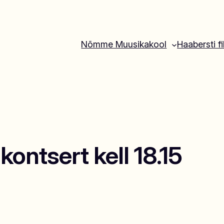
Nõmme Muusikakool
Haabersti fi
kontsert kell 18.15