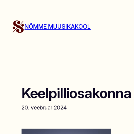
Liigu
sisu
juurde
NÕMME MUUSIKAKOOL
Keelpilliosakonna 
20. veebruar 2024