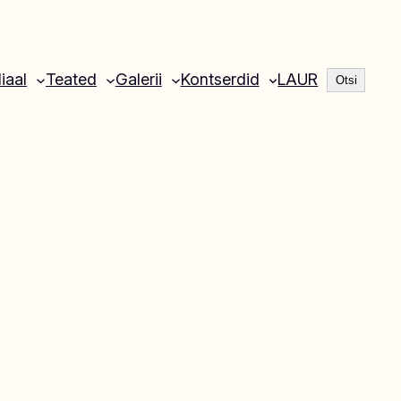
Otsi
liaal
Teated
Galerii
Kontserdid
LAUR
Otsi