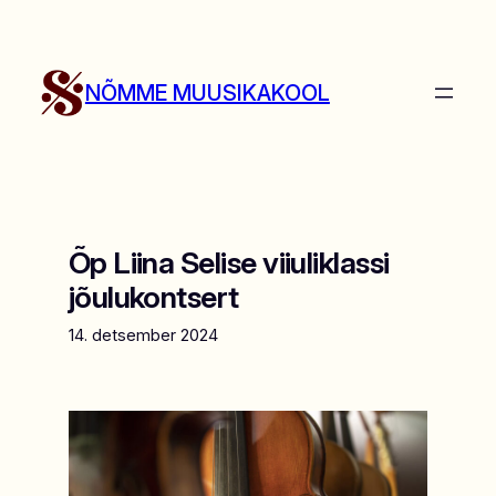
Liigu
sisu
juurde
NÕMME MUUSIKAKOOL
Õp Liina Selise viiuliklassi
jõulukontsert
14. detsember 2024