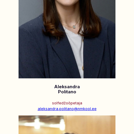
Aleksandra
Politano
solfedžoõpetaja
aleksandra.politano@nmkool.ee