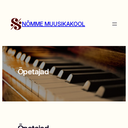
Liigu
sisu
juurde
NÕMME MUUSIKAKOOL
Õpetajad