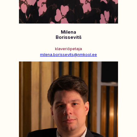
Milena
Borissevitš
klaveriõpetaja
milena.borissevits@nmkool.ee