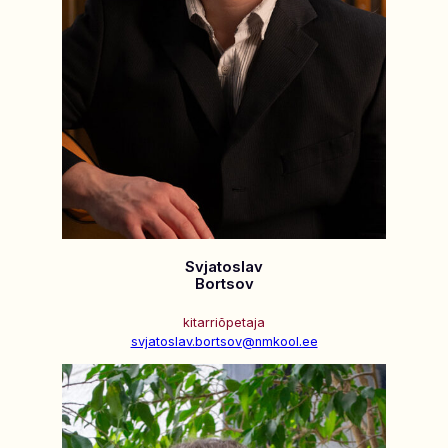
Svjatoslav
Bortsov
kitarriõpetaja
svjatoslav.bortsov@nmkool.ee