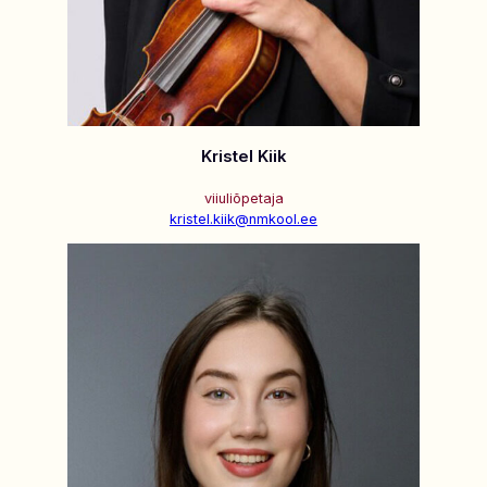
Kristel Kiik
viiuliõpetaja
kristel.kiik@nmkool.ee