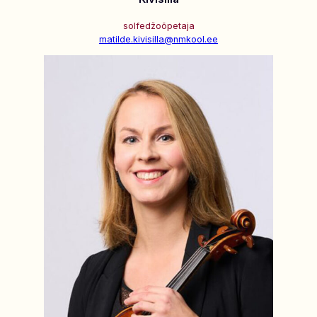
solfedžoõpetaja
matilde.kivisilla@nmkool.ee