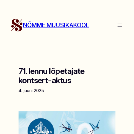
Liigu
sisu
juurde
NÕMME MUUSIKAKOOL
71. lennu lõpetajate
kontsert-aktus
4. juuni 2025