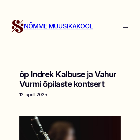
Liigu
sisu
juurde
NÕMME MUUSIKAKOOL
õp Indrek Kalbuse ja Vahur
Vurmi õpilaste kontsert
12. aprill 2025