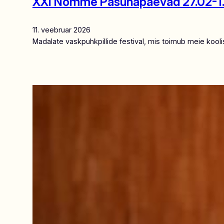
XXI Nõmme Pasunapäevad 27.02-1
11. veebruar 2026
Madalate vaskpuhkpillide festival, mis toimub meie kool