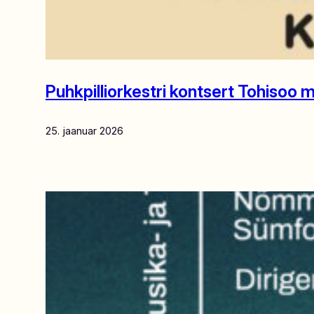
Puhkpilliorkestri kontsert Tohisoo m
25. jaanuar 2026