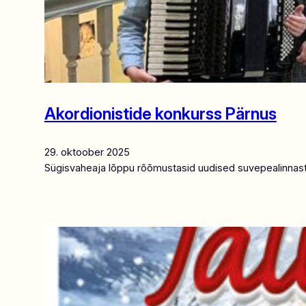
Akordionistide konkurss Pärnus
29. oktoober 2025
Sügisvaheaja lõppu rõõmustasid uudised suvepealinnast, 