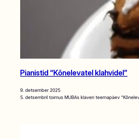
Pianistid “Kõnelevatel klahvidel”
9. detsember 2025
5. detsembril toimus MUBAs klaveri teemapäev “Kõnelevad k