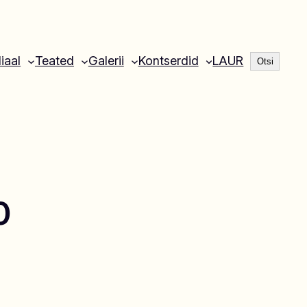
Otsi
liaal
Teated
Galerii
Kontserdid
LAUR
Otsi
0