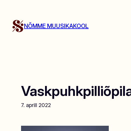
Liigu
sisu
juurde
NÕMME MUUSIKAKOOL
Vaskpuhkpilliõpila
7. aprill 2022