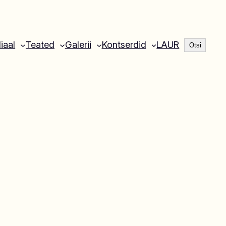
Otsi
liaal
Teated
Galerii
Kontserdid
LAUR
Otsi