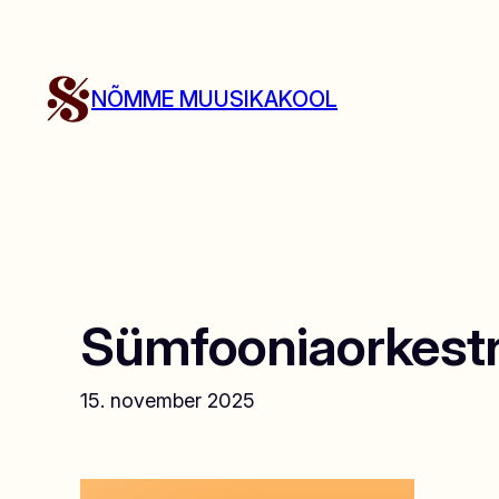
Liigu
sisu
juurde
NÕMME MUUSIKAKOOL
Sümfooniaorkestri
15. november 2025