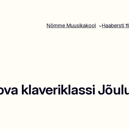
Nõmme Muusikakool
Haabersti fi
ova klaveriklassi Jõul