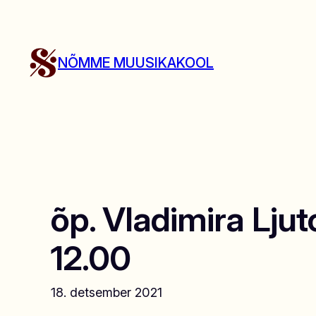
Liigu
sisu
juurde
NÕMME MUUSIKAKOOL
õp. Vladimira Ljut
12.00
18. detsember 2021