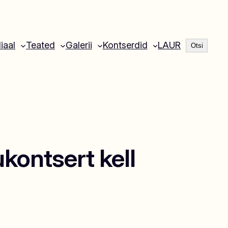
Otsi
liaal
Teated
Galerii
Kontserdid
LAUR
Otsi
ukontsert kell