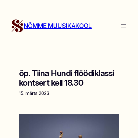
Liigu
sisu
juurde
NÕMME MUUSIKAKOOL
õp. Tiina Hundi flöödiklassi
kontsert kell 18.30
15. märts 2023