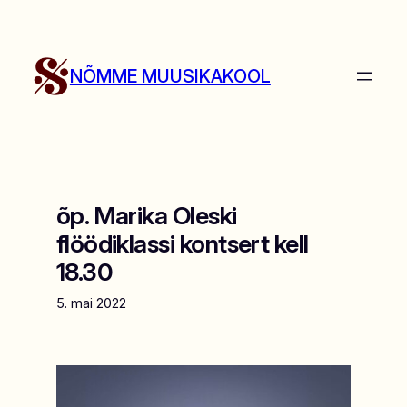
Liigu
sisu
juurde
NÕMME MUUSIKAKOOL
õp. Marika Oleski
flöödiklassi kontsert kell
18.30
5. mai 2022