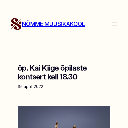
Liigu
sisu
juurde
NÕMME MUUSIKAKOOL
õp. Kai Kiige õpilaste
kontsert kell 18.30
19. aprill 2022