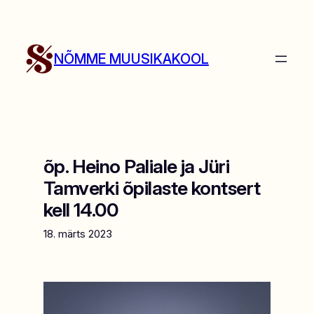
Liigu
sisu
juurde
NÕMME MUUSIKAKOOL
õp. Heino Paliale ja Jüri
Tamverki õpilaste kontsert
kell 14.00
18. märts 2023