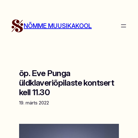
Liigu
sisu
juurde
NÕMME MUUSIKAKOOL
õp. Eve Punga
üldklaveriõpilaste kontsert
kell 11.30
19. märts 2022