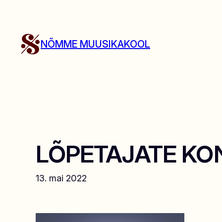
Liigu
sisu
juurde
NÕMME MUUSIKAKOOL
LÕPETAJATE KONT
13. mai 2022