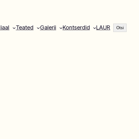
Otsi
liaal
Teated
Galerii
Kontserdid
LAUR
Otsi