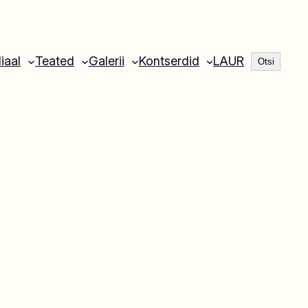
Otsi
liaal
Teated
Galerii
Kontserdid
LAUR
Otsi