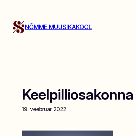
Liigu
sisu
juurde
NÕMME MUUSIKAKOOL
Keelpilliosakonna 
19. veebruar 2022