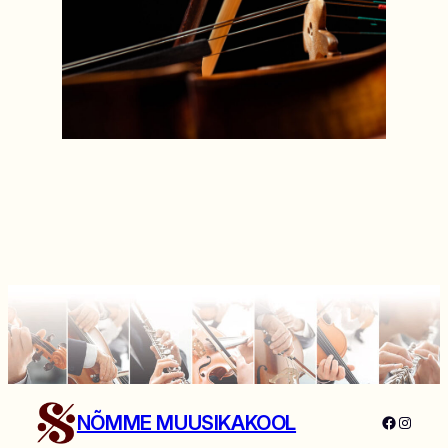
NÕMME MUUSIKAKOOL
Faceboo
Instag