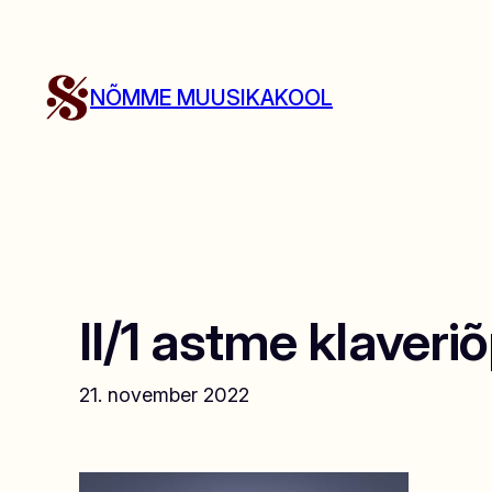
Liigu
sisu
juurde
NÕMME MUUSIKAKOOL
II/1 astme klaver
21. november 2022