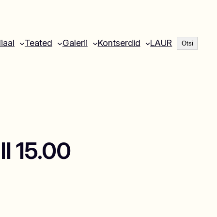
Otsi
liaal
Teated
Galerii
Kontserdid
LAUR
Otsi
l 15.00