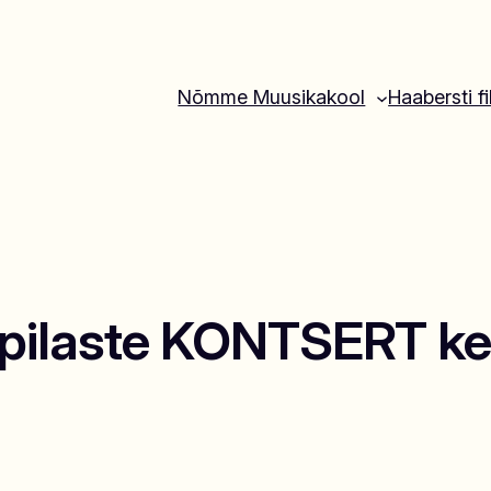
Nõmme Muusikakool
Haabersti fi
iõpilaste KONTSERT kel