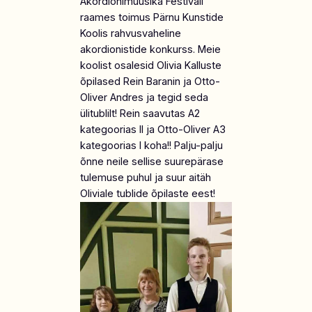
Akordionimuusika Festivali
raames toimus Pärnu Kunstide
Koolis rahvusvaheline
akordionistide konkurss. Meie
koolist osalesid Olivia Kalluste
õpilased Rein Baranin ja Otto-
Oliver Andres ja tegid seda
ülitublilt! Rein saavutas A2
kategoorias II ja Otto-Oliver A3
kategoorias I koha!! Palju-palju
õnne neile sellise suurepärase
tulemuse puhul ja suur aitäh
Oliviale tublide õpilaste eest!