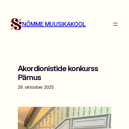
Liigu
sisu
juurde
NÕMME MUUSIKAKOOL
Akordionistide konkurss
Pärnus
29. oktoober 2025