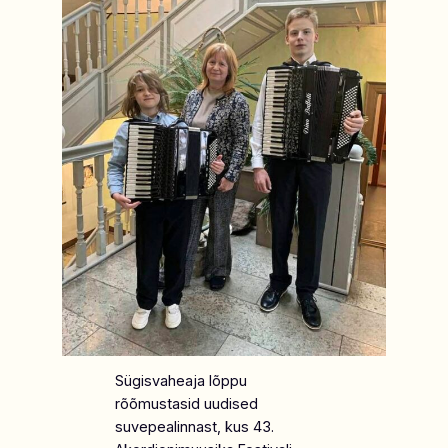
Sügisvaheaja lõppu
rõõmustasid uudised
suvepealinnast, kus 43.